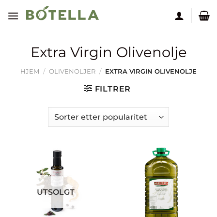
Skip
to
content
Extra Virgin Olivenolje
HJEM
/
OLIVENOLJER
/
EXTRA VIRGIN OLIVENOLJE
FILTRER
UTSOLGT