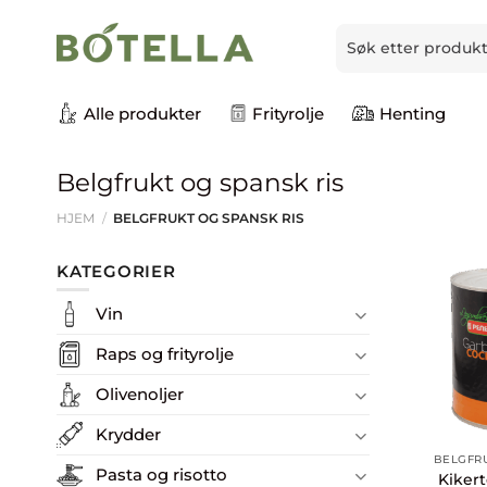
Skip
Søk
to
etter:
content
Alle produkter
Frityrolje
Henting
Belgfrukt og spansk ris
HJEM
/
BELGFRUKT OG SPANSK RIS
KATEGORIER
Vin
Raps og frityrolje
Olivenoljer
Krydder
BELGFRU
Pasta og risotto
Kikert