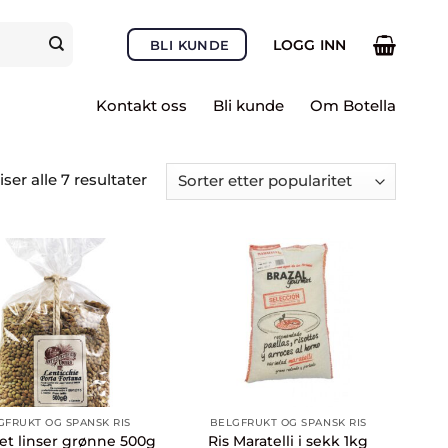
LOGG INN
BLI KUNDE
Kontakt oss
Bli kunde
Om Botella
Sortert
iser alle 7 resultater
etter
propularitet
GFRUKT OG SPANSK RIS
BELGFRUKT OG SPANSK RIS
t linser grønne 500g
Ris Maratelli i sekk 1kg