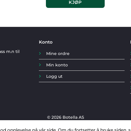
KJØP
Konto
ss m.n til
Mine ordre
Min konto
Logg ut
© 2026 Botella AS
od opplevelse på vår side. Om du fortsetter å bruke siden, s