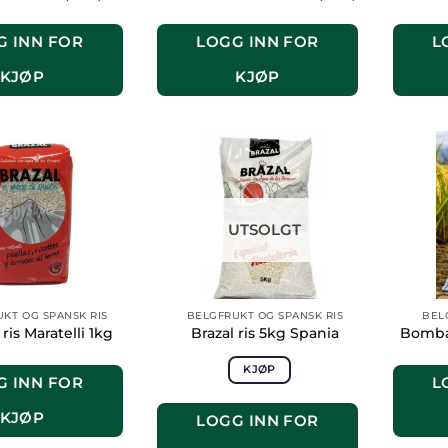
G INN FOR
LOGG INN FOR
L
KJØP
KJØP
UTSOLGT
KT OG SPANSK RIS
BELGFRUKT OG SPANSK RIS
BEL
ris Maratelli 1kg
Brazal ris 5kg Spania
Bomba 
KJØP
G INN FOR
L
KJØP
LOGG INN FOR