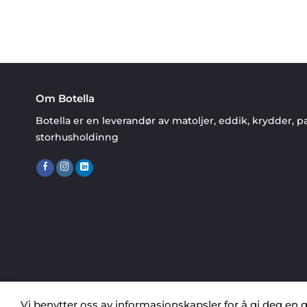
Om Botella
Botella er en leverandør av matoljer, eddik, krydder, pa
storhusholdinng
Vi benytter oss av informasjonskapsler for å gi deg en g