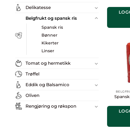
Delikatesse
LOG
Belgfrukt og spansk ris
Spansk ris
Bønner
Kikerter
Linser
Tomat og hermetikk
Trøffel
Eddik og Balsamico
BELGFRU
Oliven
Spansk 
Rengjøring og røkspon
LOG