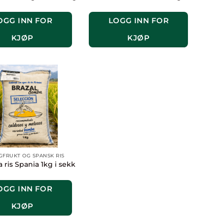
OGG INN FOR
LOGG INN FOR
KJØP
KJØP
GFRUKT OG SPANSK RIS
ris Spania 1kg i sekk
OGG INN FOR
KJØP