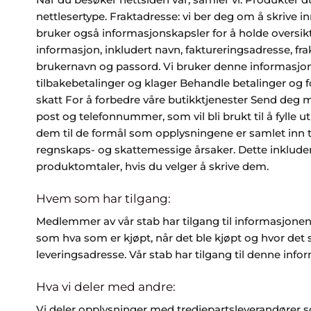
nettlesertype. Fraktadresse: vi ber deg om å skrive inn
bruker også informasjonskapsler for å holde oversikt
informasjon, inkludert navn, faktureringsadresse, f
brukernavn og passord. Vi bruker denne informasjone
tilbakebetalinger og klager Behandle betalinger og fo
skatt For å forbedre våre butikktjenester Send deg m
post og telefonnummer, som vil bli brukt til å fylle 
dem til de formål som opplysningene er samlet inn til
regnskaps- og skattemessige årsaker. Dette inklude
produktomtaler, hvis du velger å skrive dem.
Hvem som har tilgang:
Medlemmer av vår stab har tilgang til informasjonen 
som hva som er kjøpt, når det ble kjøpt og hvor det 
leveringsadresse. Vår stab har tilgang til denne inf
Hva vi deler med andre:
Vi deler opplysninger med tredjepartsleverandører s