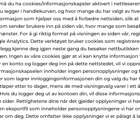
 må du ha cookies/informasjonskapsler aktivert i nettleseren 
legger i handlekurven, og hvor mange du har valgt av hvert 
nformasjon som hjelper oss med å forbedre nettsiden, slik a
 som sender brukere inn på siden vår, hvor mange som besøk
rmønster. For å gi riktig format på visningen av siden vår, r
gle Analytics. Dette verktøyet bruker cookies som registre
tillegg kjenne deg igjen neste gang du besøker nettbutikken 
gen. Ingen av våre cookies gjør at vi kan knytte informasjon
 en konto og logger deg inn på dette nettstedet, vil vi oppr
ormasjonskapselen innholder ingen personopplysninger og fo
er som lagrer innloggingsinformasjonen din og valg du har ta
er etter to dager, mens de med visningsvalg varer i ett år.
Hvis du logger deg ut av kontoen din, vil disse informasjo
e sider. Rettighetene dine når det gjelder opplysninger vi h
en eksportfil som inneholder personopplysningene vi har om
r om deg. Dette omfatter ikke opplysninger vi er pålagt å lag