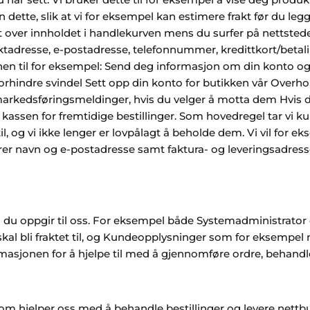
 dette, slik at vi for eksempel kan estimere frakt før du legg
 over innholdet i handlekurven mens du surfer på nettstedet 
raktadresse, e-postadresse, telefonnummer, kredittkort/bet
n til for eksempel: Send deg informasjon om din konto og be
rhindre svindel Sett opp din konto for butikken vår Overhold
arkedsføringsmeldinger, hvis du velger å motta dem Hvis du 
ut kassen for fremtidige bestillinger. Som hovedregel tar vi 
, og vi ikke lenger er lovpålagt å beholde dem. Vi vil for ek
rer navn og e-postadresse samt faktura- og leveringsadress
du oppgir til oss. For eksempel både Systemadministrator og
skal bli fraktet til, og Kundeopplysninger som for eksempel
ormasjonen for å hjelpe til med å gjennomføre ordre, behand
om hjelper oss med å behandle bestillinger og levere nettb