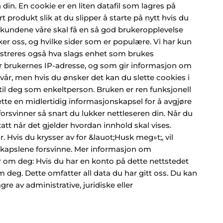
din. En cookie er en liten datafil som lagres på
produkt slik at du slipper å starte på nytt hvis du
t kundene våre skal få en så god brukeropplevelse
er oss, og hvilke sider som er populære. Vi har kun
egistreres også hva slags enhet som brukes
rer brukernes IP-adresse, og som gir informasjon om
vår, men hvis du ønsker det kan du slette cookies i
 til deg som enkeltperson. Bruken er ren funksjonell
ette en midlertidig informasjonskapsel for å avgjøre
rsvinner så snart du lukker nettleseren din. Når du
tt når det gjelder hvordan innhold skal vises.
 Hvis du krysser av for &lauot;Husk meg»t;, vil
nskapslene forsvinne. Mer informasjon om
ar om deg: Hvis du har en konto på dette nettstedet
 deg. Dette omfatter all data du har gitt oss. Du kan
re av administrative, juridiske eller