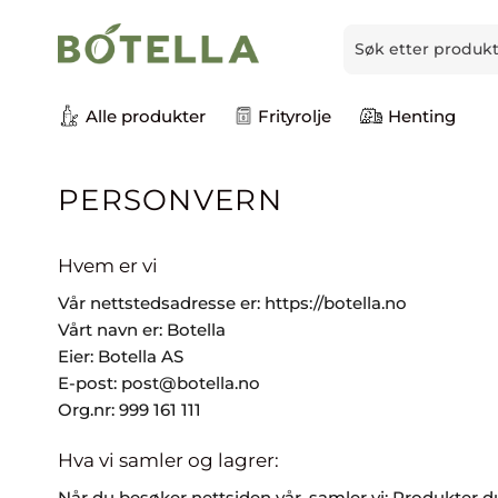
Skip
Søk
to
etter:
content
Alle produkter
Frityrolje
Henting
PERSONVERN
Hvem er vi
Vår nettstedsadresse er: https://botella.no
Vårt navn er: Botella
Eier: Botella AS
E-post: post@botella.no
Org.nr: 999 161 111
Hva vi samler og lagrer:
Når du besøker nettsiden vår, samler vi: Produkter du