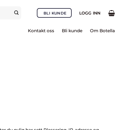
LOGG INN
BLI KUNDE
Kontakt oss
Bli kunde
Om Botella
ter du nylig har sett Plassering, IP-adresse og