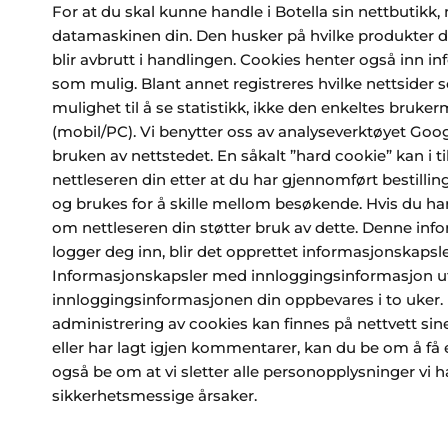
For at du skal kunne handle i Botella sin nettbutikk,
datamaskinen din. Den husker på hvilke produkter du 
blir avbrutt i handlingen. Cookies henter også inn i
som mulig. Blant annet registreres hvilke nettsider
mulighet til å se statistikk, ikke den enkeltes bruke
(mobil/PC). Vi benytter oss av analyseverktøyet Goo
bruken av nettstedet. En såkalt ”hard cookie” kan i 
nettleseren din etter at du har gjennomført bestillin
og brukes for å skille mellom besøkende. Hvis du har
om nettleseren din støtter bruk av dette. Denne inf
logger deg inn, blir det opprettet informasjonskapsl
Informasjonskapsler med innloggingsinformasjon utløp
innloggingsinformasjonen din oppbevares i to uker. 
administrering av cookies kan finnes på nettvett sin
eller har lagt igjen kommentarer, kan du be om å få 
også be om at vi sletter alle personopplysninger vi ha
sikkerhetsmessige årsaker.