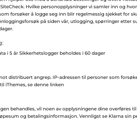
 SiteCheck. Hvilke personopplysninger vi samler inn og hvorf
m forsøker å logge seg inn blir regelmessig sjekket for skad
nnloggingsforsøk på siden vår, utlogging, spørringer etter s
dager.
g:
a i 5 år Sikkerhetslogger beholdes i 60 dager
ot distribuert angrep. IP-adressen til personer som forsøker
til iThemes, se denne linken
gen behandles, vil noen av opplysningene dine overføres ti
øpesum og betalingsinformasjon. Vennligst se Klarna sin pers