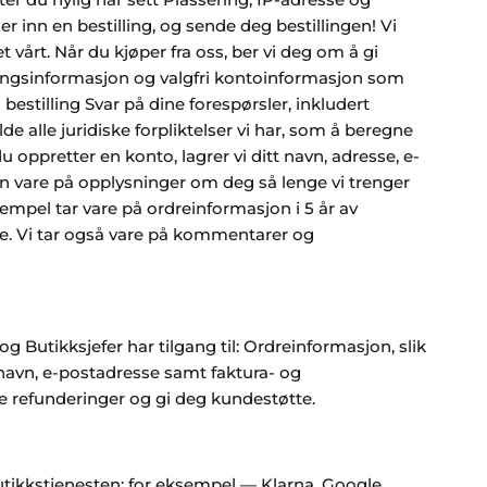
er inn en bestilling, og sende deg bestillingen! Vi
vårt. Når du kjøper fra oss, ber vi deg om å gi
alingsinformasjon og valgfri kontoinformasjon som
stilling Svar på dine forespørsler, inkludert
e alle juridiske forpliktelser vi har, som å beregne
oppretter en konto, lagrer vi ditt navn, adresse, e-
kun vare på opplysninger om deg så lenge vi trenger
sempel tar vare på ordreinformasjon i 5 år av
e. Vi tar også vare på kommentarer og
 Butikksjefer har tilgang til: Ordreinformasjon, slik
 navn, e-postadresse samt faktura- og
le refunderinger og gi deg kundestøtte.
utikkstjenesten; for eksempel — Klarna, Google