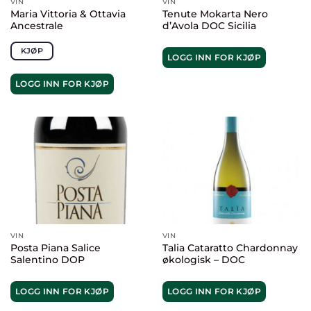
VIN
VIN
Maria Vittoria & Ottavia
Tenute Mokarta Nero
Ancestrale
d’Avola DOC Sicilia
KJØP
LOGG INN FOR KJØP
LOGG INN FOR KJØP
VIN
VIN
Posta Piana Salice
Talia Cataratto Chardonnay
Salentino DOP
økologisk – DOC
LOGG INN FOR KJØP
LOGG INN FOR KJØP