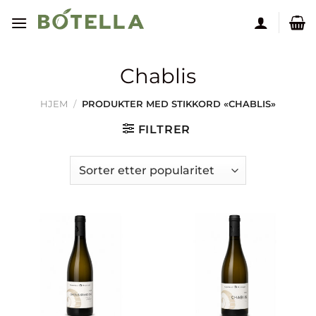
Skip
to
content
Chablis
HJEM
/
PRODUKTER MED STIKKORD «CHABLIS»
FILTRER