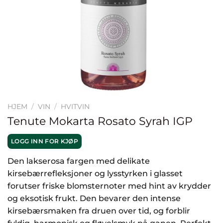
HJEM
/
VIN
/
HVITVIN
Tenute Mokarta Rosato Syrah IGP
LOGG INN FOR KJØP
Den lakserosa fargen med delikate
kirsebærrefleksjoner og lysstyrken i glasset
forutser friske blomsternoter med hint av krydder
og eksotisk frukt.
Den bevarer den intense
kirsebærsmaken fra druen over tid, og forblir