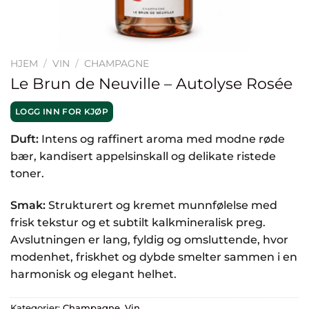
HJEM
/
VIN
/
CHAMPAGNE
Le Brun de Neuville – Autolyse Rosée
LOGG INN FOR KJØP
Duft:
Intens og raffinert aroma med modne røde
bær, kandisert appelsinskall og delikate ristede
toner.
Smak:
Strukturert og kremet munnfølelse med
frisk tekstur og et subtilt kalkmineralisk preg.
Avslutningen er lang, fyldig og omsluttende, hvor
modenhet, friskhet og dybde smelter sammen i en
harmonisk og elegant helhet.
Kategorier:
Champagne
,
Vin