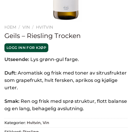
HJEM
/
VIN
/
HVITVIN
Geils – Riesling Trocken
LOGG INN FOR KJØP
Utseende:
Lys grønn-gul farge.
Duft:
Aromatisk og frisk med toner av sitrusfrukter
som grapefrukt, hvit fersken, aprikos og kjølige
urter.
Smak:
Ren og frisk med sprø struktur, flott balanse
og en lang, behagelig avslutning.
Kategorier:
Hvitvin
,
Vin
Stikkord:
Riesling