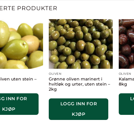
ERTE PRODUKTER
OLIVEN
OLIVEN
iven uten stein –
Grønne oliven marinert i
Kalama
hvitløk og urter, uten stein –
8kg
2kg
G INN FOR
L
LOGG INN FOR
KJØP
KJØP