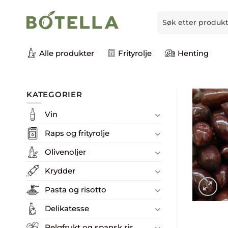
Skip
Søk
to
etter:
content
Alle produkter
Frityrolje
Henting
KATEGORIER
Vin
Raps og frityrolje
Olivenoljer
Krydder
Pasta og risotto
Delikatesse
Belgfrukt og spansk ris