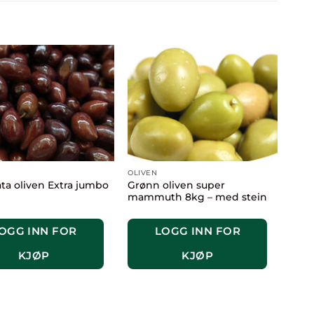
OLIVEN
ta oliven Extra jumbo
Grønn oliven super
mammuth 8kg – med stein
OGG INN FOR
LOGG INN FOR
KJØP
KJØP