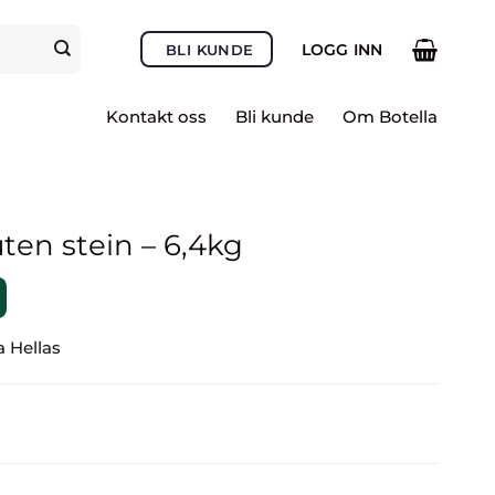
LOGG INN
BLI KUNDE
Kontakt oss
Bli kunde
Om Botella
ten stein – 6,4kg
a Hellas