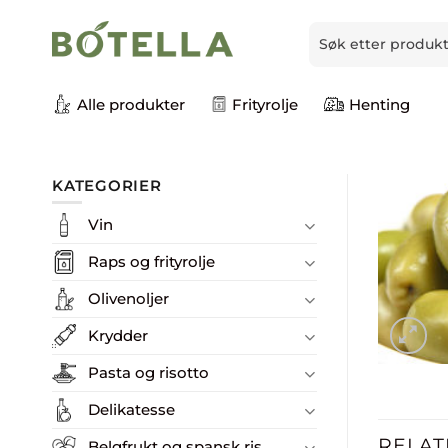
Skip
Søk
to
etter:
content
Alle produkter
Frityrolje
Henting
KATEGORIER
Vin
Raps og frityrolje
Olivenoljer
Krydder
Pasta og risotto
Delikatesse
RELAT
Belgfrukt og spansk ris