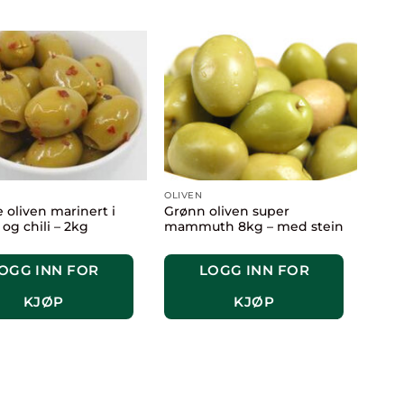
OLIVEN
 oliven marinert i
Grønn oliven super
 og chili – 2kg
mammuth 8kg – med stein
OGG INN FOR
LOGG INN FOR
KJØP
KJØP