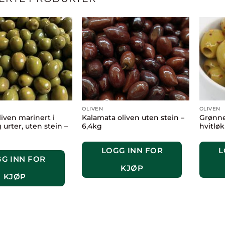
OLIVEN
OLIVEN
iven marinert i
Kalamata oliven uten stein –
Grønne
 urter, uten stein –
6,4kg
hvitløk
LOGG INN FOR
L
G INN FOR
KJØP
KJØP