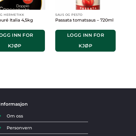
G HERMETIKK
SAUS OG PESTO
ré Italia 4,5kg
Passata tomatsaus – 720ml
OGG INN FOR
LOGG INN FOR
KJØP
KJØP
Informasjon
Om oss
Personvern