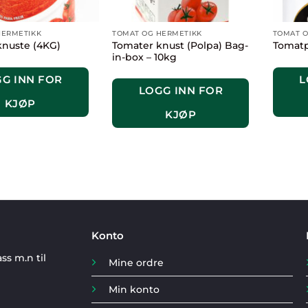
HERMETIKK
TOMAT OG HERMETIKK
TOMAT O
Tomater knust (Polpa) Bag-
knuste (4KG)
Tomatpu
in-box – 10kg
G INN FOR
L
LOGG INN FOR
KJØP
KJØP
Konto
ss m.n til
Mine ordre
Min konto