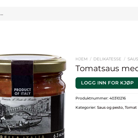
HJEM
/
DELIKATESSE
/
SAUS
Tomatsaus med
LOGG INN FOR KJØP
Produktnummer:
40310216
Kategorier:
Saus og pesto
,
Tomat