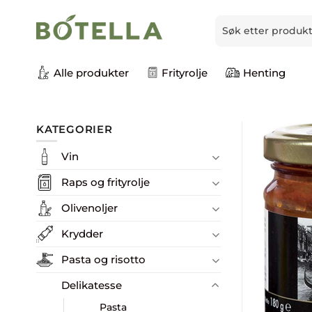
Skip
Søk
to
etter:
content
Alle produkter
Frityrolje
Henting
KATEGORIER
Vin
Raps og frityrolje
Olivenoljer
Krydder
Pasta og risotto
Delikatesse
Pasta