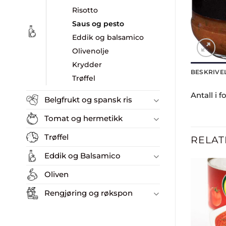
Risotto
Saus og pesto
Eddik og balsamico
Olivenolje
Krydder
BESKRIVE
Trøffel
Antall i f
Belgfrukt og spansk ris
Tomat og hermetikk
Trøffel
RELAT
Eddik og Balsamico
Oliven
Rengjøring og røkspon