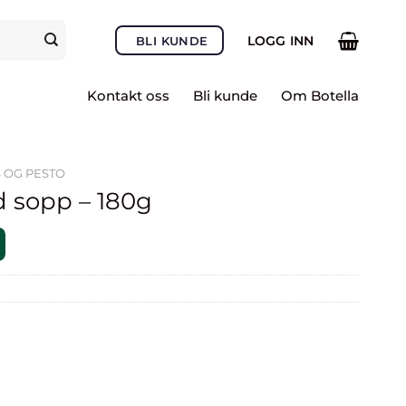
LOGG INN
BLI KUNDE
Kontakt oss
Bli kunde
Om Botella
 OG PESTO
 sopp – 180g