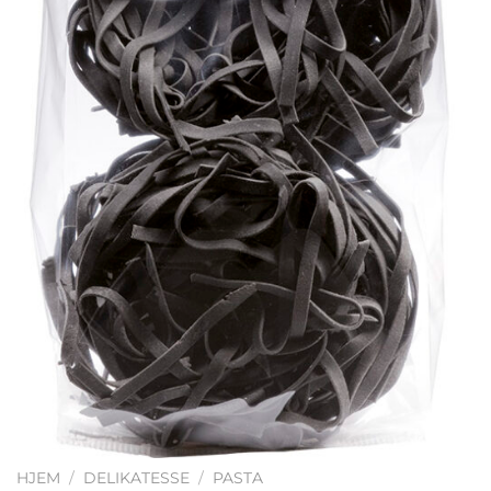
HJEM
/
DELIKATESSE
/
PASTA