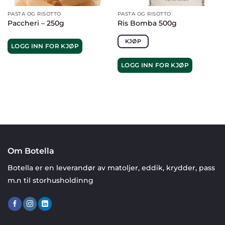
PASTA OG RISOTTO
PASTA OG RISOTTO
Paccheri – 250g
Ris Bomba 500g
KJØP
LOGG INN FOR KJØP
LOGG INN FOR KJØP
Om Botella
Botella er en leverandør av matoljer, eddik, krydder, pass
m.n til storhusholdinng