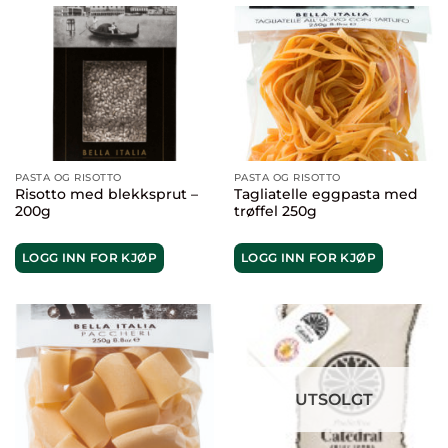
PASTA OG RISOTTO
PASTA OG RISOTTO
Risotto med blekksprut –
Tagliatelle eggpasta med
200g
trøffel 250g
LOGG INN FOR KJØP
LOGG INN FOR KJØP
UTSOLGT