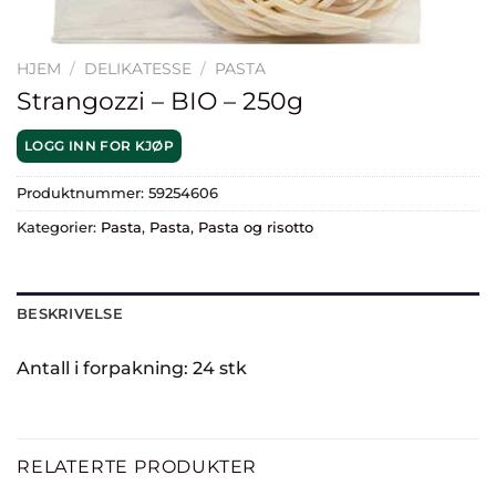
HJEM
/
DELIKATESSE
/
PASTA
Strangozzi – BIO – 250g
LOGG INN FOR KJØP
Produktnummer:
59254606
Kategorier:
Pasta
,
Pasta
,
Pasta og risotto
BESKRIVELSE
Antall i forpakning: 24 stk
RELATERTE PRODUKTER