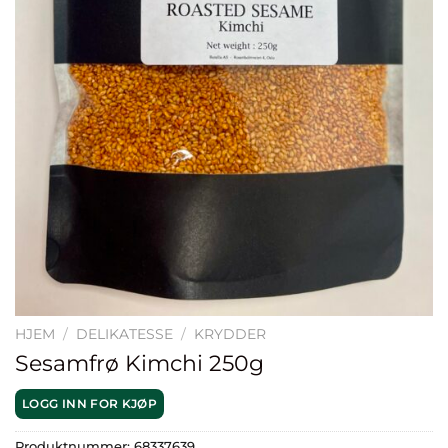
HJEM
/
DELIKATESSE
/
KRYDDER
Sesamfrø Kimchi 250g
LOGG INN FOR KJØP
Produktnummer:
68337639