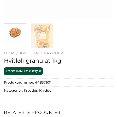
HJEM
/
KRYDDER
/
KRYDDER
Hvitløk granulat 1kg
LOGG INN FOR KJØP
Produktnummer:
44837601
Kategorier:
Krydder
,
Krydder
RELATERTE PRODUKTER